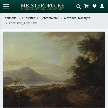
Startseite
Kunststile
Genremalerei
Alexander Nasmyth
Loch Awe, Argyllshire
Standardsuche
KI-Bildersuche
Suchen Sie nach Künstlern, Werktiteln
Beschreiben Sie die Szene – z.B. Grüne
oder Stilen – z.B. Monet,
Wiese, Abstrakt mit viel Rot, Dunkles
Sternennacht, Impressionismus, Welle
Ölgemälde, Stehender Akt neben einem
Hokusai, Akt.
Baum.