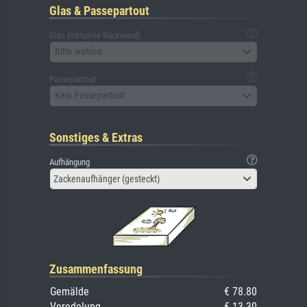
Glas & Passepartout
Glas (inklusive Rückwand)
Bitte wählen
Passepartout
Kein Passepartout
Sonstiges & Extras
Aufhängung
Zackenaufhänger (gesteckt)
Zusammenfassung
Gemälde
€ 78.80
Veredelung
€ 13.30