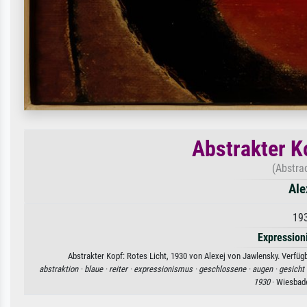
Abstrakter K
(Abstra
Ale
193
Expression
Abstrakter Kopf: Rotes Licht, 1930 von Alexej von Jawlensky. Verfüg
abstraktion ·
blaue ·
reiter ·
expressionismus ·
geschlossene ·
augen ·
gesicht 
1930
· Wiesbad