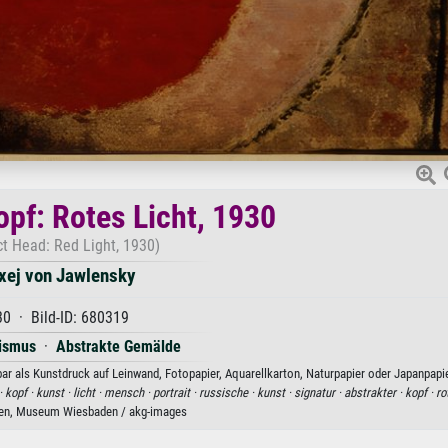
opf: Rotes Licht, 1930
ct Head: Red Light, 1930)
xej von Jawlensky
0 · Bild-ID: 680319
ismus
·
Abstrakte Gemälde
bar als Kunstdruck auf Leinwand, Fotopapier, Aquarellkarton, Naturpapier oder Japanpapie
·
kopf ·
kunst ·
licht ·
mensch ·
portrait ·
russische ·
kunst ·
signatur ·
abstrakter ·
kopf ·
ro
en, Museum Wiesbaden / akg-images