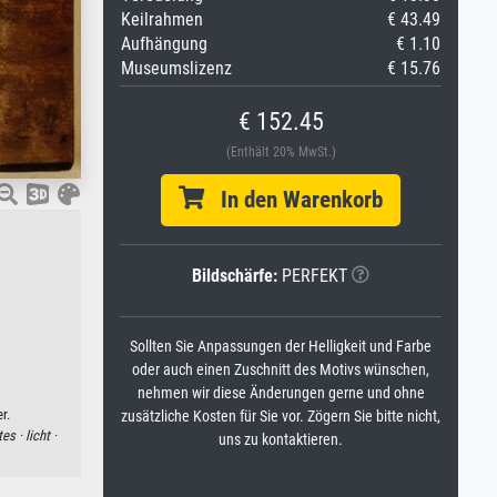
Keilrahmen
€ 43.49
Aufhängung
€ 1.10
Museumslizenz
€ 15.76
€ 152.45
(Enthält 20% MwSt.)
In den Warenkorb
Bildschärfe:
PERFEKT
Sollten Sie Anpassungen der Helligkeit und Farbe
oder auch einen Zuschnitt des Motivs wünschen,
nehmen wir diese Änderungen gerne und ohne
r.
zusätzliche Kosten für Sie vor. Zögern Sie bitte nicht,
tes ·
licht ·
uns zu kontaktieren.