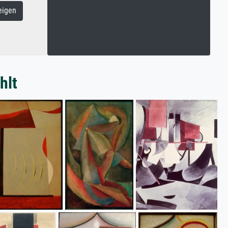
eigen
hlt