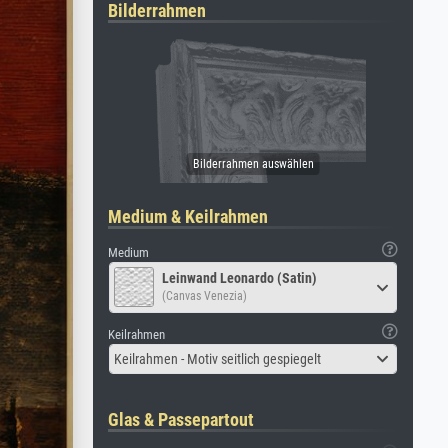
Bilderrahmen
Medium & Keilrahmen
Medium
Leinwand Leonardo (Satin)
(Canvas Venezia)
Keilrahmen
Keilrahmen - Motiv seitlich gespiegelt
Glas & Passepartout