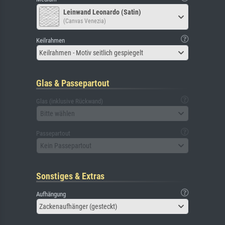
Leinwand Leonardo (Satin)
(Canvas Venezia)
Keilrahmen
Keilrahmen - Motiv seitlich gespiegelt
Glas & Passepartout
Glas (inklusive Rückwand)
Bitte wählen
Passepartout
Kein Passepartout
Sonstiges & Extras
Aufhängung
Zackenaufhänger (gesteckt)