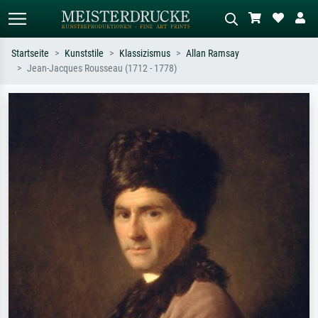
Startseite
Kunststile
Klassizismus
Allan Ramsay
Jean-Jacques Rousseau (1712 - 1778)
Standardsuche
KI-Bildersuche
Suchen Sie nach Künstlern, Werktiteln
Beschreiben Sie die Szene – z.B. Grüne
oder Stilen – z.B. Monet,
Wiese, Abstrakt mit viel Rot, Dunkles
Sternennacht, Impressionismus, Welle
Ölgemälde, Stehender Akt neben einem
Hokusai, Akt.
Baum.