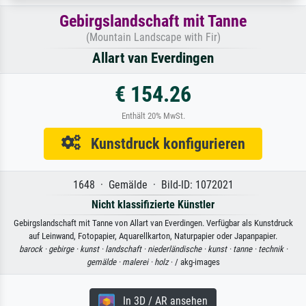
Gebirgslandschaft mit Tanne
(Mountain Landscape with Fir)
Allart van Everdingen
€ 154.26
Enthält 20% MwSt.
Kunstdruck konfigurieren
1648 · Gemälde · Bild-ID: 1072021
Nicht klassifizierte Künstler
Gebirgslandschaft mit Tanne von Allart van Everdingen. Verfügbar als Kunstdruck
auf Leinwand, Fotopapier, Aquarellkarton, Naturpapier oder Japanpapier.
barock ·
gebirge ·
kunst ·
landschaft ·
niederländische ·
kunst ·
tanne ·
technik ·
gemälde ·
malerei ·
holz
· / akg-images
In 3D / AR ansehen