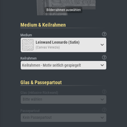
Medium & Keilrahmen
Medium
Leinwand Leonardo (Satin)
(Canvas Venezia)
Keilrahmen
Keilrahmen - Motiv seitlich gespiegelt
Glas & Passepartout
Glas (inklusive Rückwand)
Bitte wählen
Passepartout
Kein Passepartout