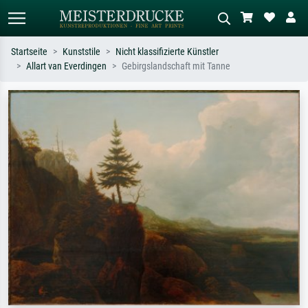
Startseite
Kunststile
Nicht klassifizierte Künstler
Allart van Everdingen
Gebirgslandschaft mit Tanne
Standardsuche
KI-Bildersuche
Suchen Sie nach Künstlern, Werktiteln
Beschreiben Sie die Szene – z.B. Grüne
oder Stilen – z.B. Monet,
Wiese, Abstrakt mit viel Rot, Dunkles
Sternennacht, Impressionismus, Welle
Ölgemälde, Stehender Akt neben einem
Hokusai, Akt.
Baum.