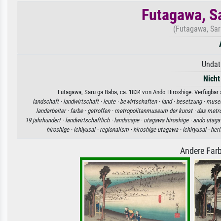
Futagawa, S
(Futagawa, Saru
Undat
Nicht
Futagawa, Saru ga Baba, ca. 1834 von Ando Hiroshige. Verfügbar a
landschaft ·
landwirtschaft ·
leute ·
bewirtschaften ·
land ·
besetzung ·
muse
landarbeiter ·
farbe ·
getroffen ·
metropolitanmuseum der kunst ·
das metr
19.jahrhundert ·
landwirtschaftlich ·
landscape ·
utagawa hiroshige ·
ando utaga
hiroshige ·
ichiyusai ·
regionalism ·
hiroshige utagawa ·
ichiryusai ·
heri
Andere Farb