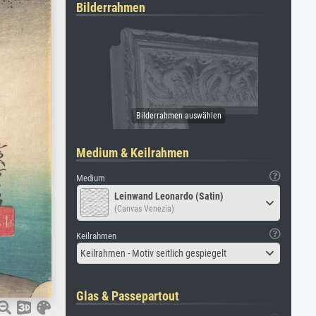
Bilderrahmen
Medium & Keilrahmen
Medium
Leinwand Leonardo (Satin)
(Canvas Venezia)
Keilrahmen
Keilrahmen - Motiv seitlich gespiegelt
Glas & Passepartout