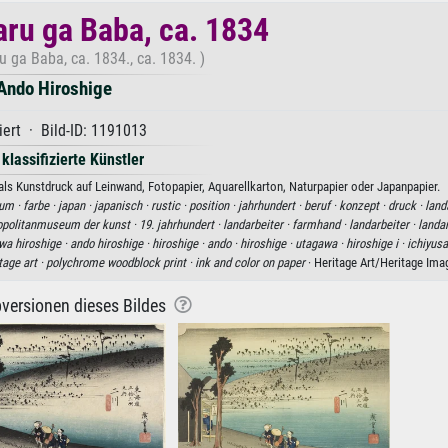
aru ga Baba, ca. 1834
 ga Baba, ca. 1834., ca. 1834. )
Ando Hiroshige
iert · Bild-ID: 1191013
 klassifizierte Künstler
ls Kunstdruck auf Leinwand, Fotopapier, Aquarellkarton, Naturpapier oder Japanpapier.
um ·
farbe ·
japan ·
japanisch ·
rustic ·
position ·
jahrhundert ·
beruf ·
konzept ·
druck ·
land
opolitanmuseum der kunst ·
19. jahrhundert ·
landarbeiter ·
farmhand ·
landarbeiter ·
landar
wa hiroshige ·
ando hiroshige ·
hiroshige ·
ando ·
hiroshige ·
utagawa ·
hiroshige i ·
ichiyusa
tage art ·
polychrome woodblock print ·
ink and color on paper
· Heritage Art/Heritage Ima
versionen dieses Bildes