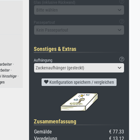
Glas (inklusive Rückwand)
Bitte wählen
Passepartout
Kein Passepartout
Sonstiges & Extras
Aufhängung
arbeiter ·
Zackenaufhänger (gesteckt)
beiter ·
i hiroshige ·
Konfiguration speichern / vergleichen
ges
Zusammenfassung
Gemälde
€ 77.33
Veredelung
€ 13.12