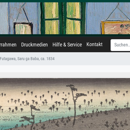
Kontakt
errahmen
Druckmedien
Hilfe & Service
Futagawa, Saru ga Baba, ca. 1834