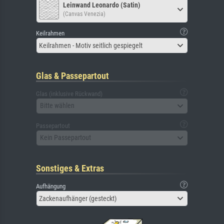
Leinwand Leonardo (Satin)
(Canvas Venezia)
Keilrahmen
Keilrahmen - Motiv seitlich gespiegelt
Glas & Passepartout
Glas (inklusive Rückwand)
Bitte wählen
Passepartout
Kein Passepartout
Sonstiges & Extras
Aufhängung
Zackenaufhänger (gesteckt)