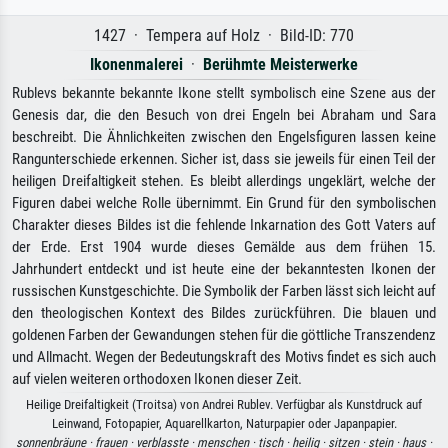
1427 · Tempera auf Holz · Bild-ID: 770
Ikonenmalerei
·
Berühmte Meisterwerke
Rublevs bekannte bekannte Ikone stellt symbolisch eine Szene aus der
Genesis dar, die den Besuch von drei Engeln bei Abraham und Sara
beschreibt. Die Ähnlichkeiten zwischen den Engelsfiguren lassen keine
Rangunterschiede erkennen. Sicher ist, dass sie jeweils für einen Teil der
heiligen Dreifaltigkeit stehen. Es bleibt allerdings ungeklärt, welche der
Figuren dabei welche Rolle übernimmt. Ein Grund für den symbolischen
Charakter dieses Bildes ist die fehlende Inkarnation des Gott Vaters auf
der Erde. Erst 1904 wurde dieses Gemälde aus dem frühen 15.
Jahrhundert entdeckt und ist heute eine der bekanntesten Ikonen der
russischen Kunstgeschichte. Die Symbolik der Farben lässt sich leicht auf
den theologischen Kontext des Bildes zurückführen. Die blauen und
goldenen Farben der Gewandungen stehen für die göttliche Transzendenz
und Allmacht. Wegen der Bedeutungskraft des Motivs findet es sich auch
auf vielen weiteren orthodoxen Ikonen dieser Zeit.
Heilige Dreifaltigkeit (Troitsa) von Andrei Rublev. Verfügbar als Kunstdruck auf
Leinwand, Fotopapier, Aquarellkarton, Naturpapier oder Japanpapier.
sonnenbräune ·
frauen ·
verblasste ·
menschen ·
tisch ·
heilig ·
sitzen ·
stein ·
haus ·