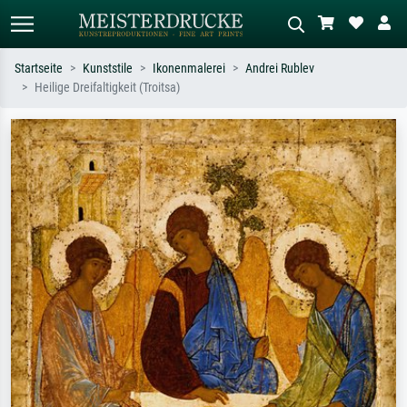
Startseite
Kunststile
Ikonenmalerei
Andrei Rublev
Heilige Dreifaltigkeit (Troitsa)
Standardsuche
KI-Bildersuche
Suchen Sie nach Künstlern, Werktiteln
Beschreiben Sie die Szene – z.B. Grüne
oder Stilen – z.B. Monet,
Wiese, Abstrakt mit viel Rot, Dunkles
Sternennacht, Impressionismus, Welle
Ölgemälde, Stehender Akt neben einem
Hokusai, Akt.
Baum.