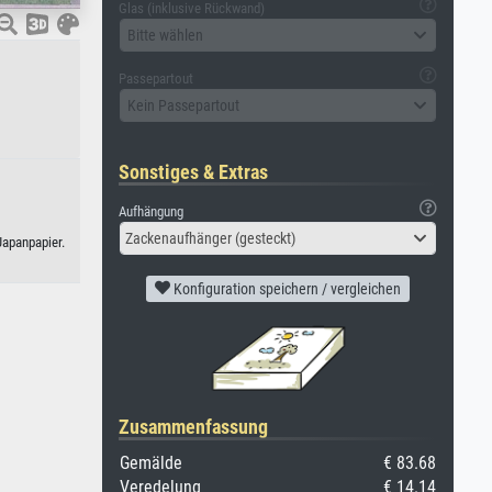
Glas (inklusive Rückwand)
Bitte wählen
Passepartout
Kein Passepartout
Sonstiges & Extras
Aufhängung
Zackenaufhänger (gesteckt)
Japanpapier.
Konfiguration speichern / vergleichen
Zusammenfassung
Gemälde
€ 83.68
Veredelung
€ 14.14