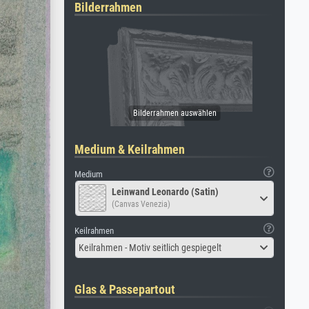
Bilderrahmen
Medium & Keilrahmen
Medium
Leinwand Leonardo (Satin)
(Canvas Venezia)
Keilrahmen
Keilrahmen - Motiv seitlich gespiegelt
Glas & Passepartout