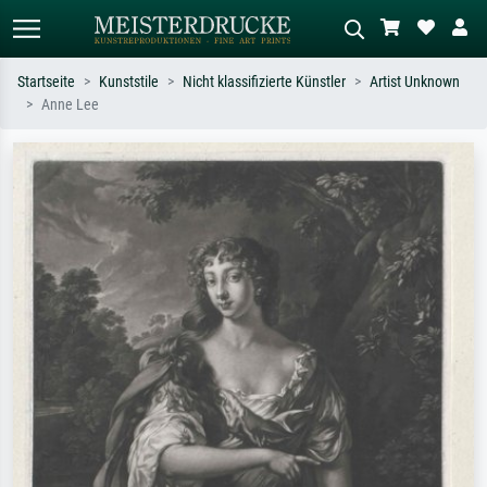
Startseite
Kunststile
Nicht klassifizierte Künstler
Artist Unknown
Anne Lee
Standardsuche
KI-Bildersuche
Suchen Sie nach Künstlern, Werktiteln
Beschreiben Sie die Szene – z.B. Grüne
oder Stilen – z.B. Monet,
Wiese, Abstrakt mit viel Rot, Dunkles
Sternennacht, Impressionismus, Welle
Ölgemälde, Stehender Akt neben einem
Hokusai, Akt.
Baum.