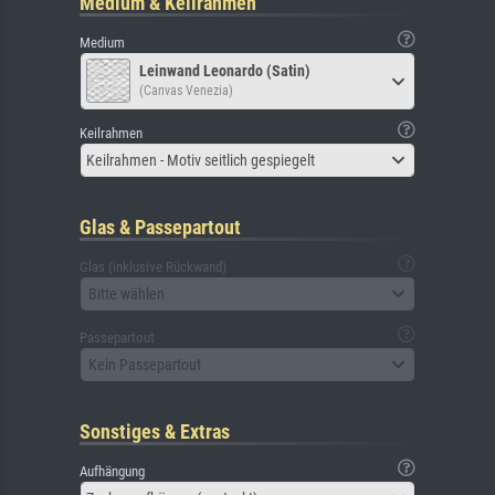
Medium & Keilrahmen
Medium
Leinwand Leonardo (Satin)
(Canvas Venezia)
Keilrahmen
Keilrahmen - Motiv seitlich gespiegelt
Glas & Passepartout
Glas (inklusive Rückwand)
Bitte wählen
Passepartout
Kein Passepartout
Sonstiges & Extras
Aufhängung