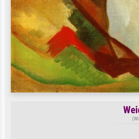
Wei
(Wi