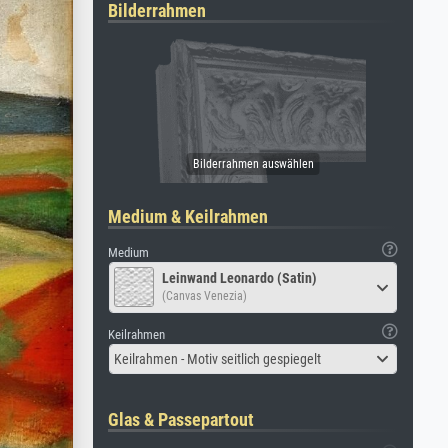
Bilderrahmen
Medium & Keilrahmen
Medium
Leinwand Leonardo (Satin)
(Canvas Venezia)
Keilrahmen
Keilrahmen - Motiv seitlich gespiegelt
Glas & Passepartout