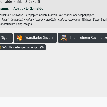
emälde · Bild-ID: 687618
ismus
·
Abstrakte Gemälde
uck auf Leinwand, Fotopapier, Aquarellkarton, Naturpapier oder Japanpapier.
 ·
kunst ·
landschaft ·
weide ·
technik ·
gemälde ·
malerei ·
leinwand ·
Weiden ·
Bach
· Saar
landmuseum / akg-images
ufügen
Wandfarbe ändern
Bild in einem Raum anz
5/5 · Bewertungen anzeigen (3)