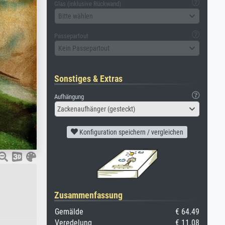
Glas (inklusive Rückwand)
Bitte wählen
Passepartout
Kein Passepartout
Sonstiges & Extras
Aufhängung
Zackenaufhänger (gesteckt)
Konfiguration speichern / vergleichen
Zusammenfassung
Gemälde
€ 64.49
Veredelung
€ 11.08