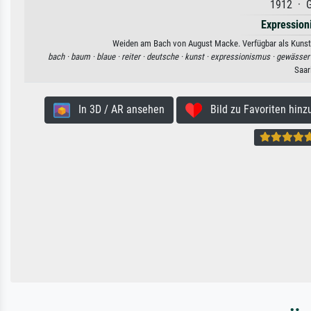
1912 · G
Expression
Weiden am Bach von August Macke. Verfügbar als Kunstdr
bach ·
baum ·
blaue ·
reiter ·
deutsche ·
kunst ·
expressionismus ·
gewässer
Saar
In 3D / AR ansehen
Bild zu Favoriten hinz