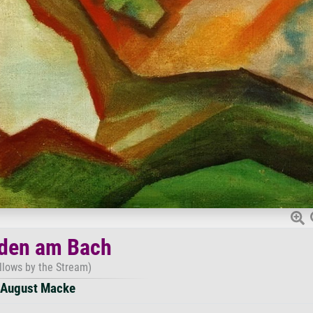
den am Bach
llows by the Stream)
August Macke