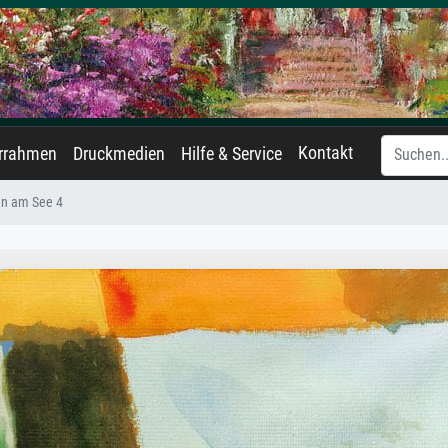
Kontakt
errahmen
Druckmedien
Hilfe & Service
en am See 4