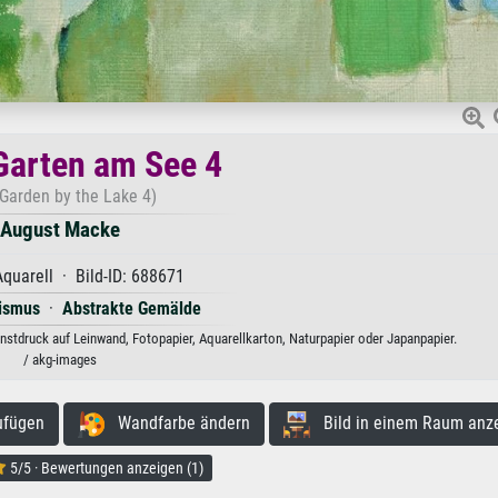
Garten am See 4
 Garden by the Lake 4)
August Macke
quarell · Bild-ID: 688671
ismus
·
Abstrakte Gemälde
stdruck auf Leinwand, Fotopapier, Aquarellkarton, Naturpapier oder Japanpapier.
/ akg-images
ufügen
Wandfarbe ändern
Bild in einem Raum anz
5/5 · Bewertungen anzeigen (1)