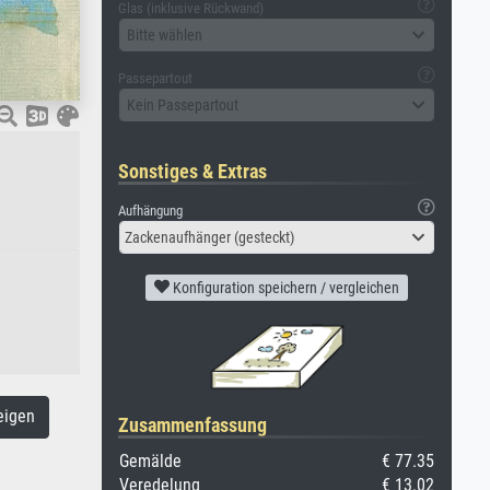
Glas (inklusive Rückwand)
Bitte wählen
Passepartout
Kein Passepartout
Sonstiges & Extras
Aufhängung
Zackenaufhänger (gesteckt)
Konfiguration speichern / vergleichen
eigen
Zusammenfassung
Gemälde
€ 77.35
Veredelung
€ 13.02