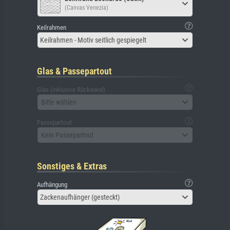
(Canvas Venezia)
Keilrahmen
Keilrahmen - Motiv seitlich gespiegelt
Glas & Passepartout
Glas (inklusive Rückwand)
Bitte wählen
Passepartout
Kein Passepartout
Sonstiges & Extras
Aufhängung
Zackenaufhänger (gesteckt)