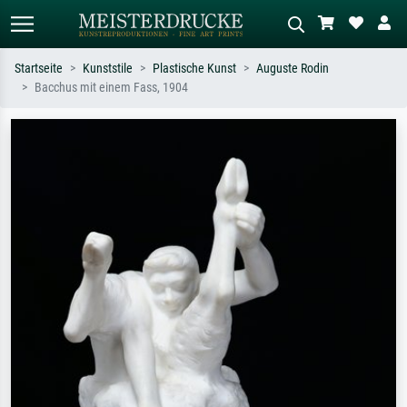
Startseite
Kunststile
Plastische Kunst
Auguste Rodin
Bacchus mit einem Fass, 1904
Standardsuche
KI-Bildersuche
Suchen Sie nach Künstlern, Werktiteln
Beschreiben Sie die Szene – z.B. Grüne
oder Stilen – z.B. Monet,
Wiese, Abstrakt mit viel Rot, Dunkles
Sternennacht, Impressionismus, Welle
Ölgemälde, Stehender Akt neben einem
Hokusai, Akt.
Baum.