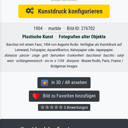
Kunstdruck konfigurieren
1904 · marble · Bild-ID: 276702
Plastische Kunst
·
Fotografien alter Objekte
Bacchus mit einem Fass, 1904 von Auguste Rodin. Verfügbar als Kunstdruck auf
Leinwand, Fotopapier, Aquarellkarton, Naturpapier oder Japanpapier.
dionysos ·
panzer ·
ziege ·
gott ·
betrunken ·
trunkenheit ·
bacchanal ·
bacchic ·
satyr
·
wein ·
schlangenmensch ·
inv.-nr. s 1104 ·
dionysos
· Musee Rodin, Paris, France /
Bridgeman Images
In 3D / AR ansehen
Bild zu Favoriten hinzufügen
0 Bewertungen