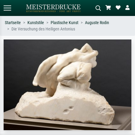
Startseite
Kunststile
Plastische Kunst
Auguste Rodin
Die Versuchung des Heiligen Antonius
Standardsuche
KI-Bildersuche
Suchen Sie nach Künstlern, Werktiteln
Beschreiben Sie die Szene – z.B. Grüne
oder Stilen – z.B. Monet,
Wiese, Abstrakt mit viel Rot, Dunkles
Sternennacht, Impressionismus, Welle
Ölgemälde, Stehender Akt neben einem
Hokusai, Akt.
Baum.