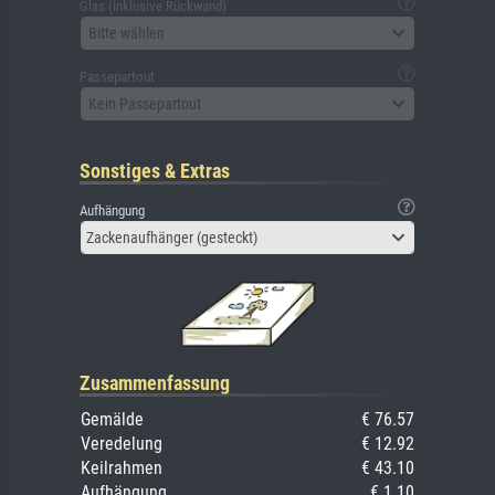
Glas (inklusive Rückwand)
Bitte wählen
Passepartout
Kein Passepartout
Sonstiges & Extras
Aufhängung
Zackenaufhänger (gesteckt)
Zusammenfassung
Gemälde
€ 76.57
Veredelung
€ 12.92
Keilrahmen
€ 43.10
Aufhängung
€ 1.10