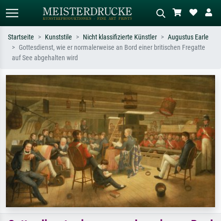
Startseite
Kunststile
Nicht klassifizierte Künstler
Augustus Earle
Gottesdienst, wie er normalerweise an Bord einer britischen Fregatte
Standardsuche
KI-Bildersuche
auf See abgehalten wird
Suchen Sie nach Künstlern, Werktiteln
Beschreiben Sie die Szene – z.B. Grüne
oder Stilen – z.B. Monet,
Wiese, Abstrakt mit viel Rot, Dunkles
Sternennacht, Impressionismus, Welle
Ölgemälde, Stehender Akt neben einem
Hokusai, Akt.
Baum.