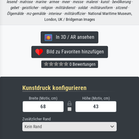
lesend ·
matrose ·
marine ·
armee ·
meer ·
messe ·
malerei ·
kunst ·
bevölkerung ·
gebet ·
geistlicher ·
religion ·
militärdienst ·
soldat ·
militäruniform ·
sitzend ·
Ölgemälde ·
mz-gemälde ·
interieur ·
militäroffizier
· National Maritime Museum,
London, UK / Bridgeman Images
In 3D / AR ansehen
Bild zu Favoriten hinzufügen
0 Bewertungen
Kunstdruck konfigurieren
Breite (Motiv, cm)
Höhe (Motiv, cm)
Zusätzlicher Rand
Kein Rand