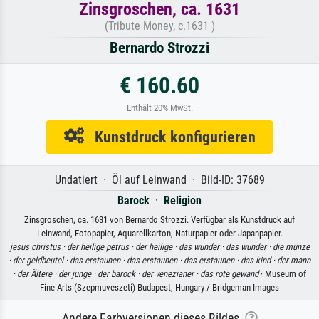
Zinsgroschen, ca. 1631
(Tribute Money, c.1631 )
Bernardo Strozzi
€ 160.60
Enthält 20% MwSt.
Kunstdruck konfigurieren
Undatiert · Öl auf Leinwand · Bild-ID: 37689
Barock
·
Religion
Zinsgroschen, ca. 1631 von Bernardo Strozzi. Verfügbar als Kunstdruck auf
Leinwand, Fotopapier, Aquarellkarton, Naturpapier oder Japanpapier.
jesus christus ·
der heilige petrus ·
der heilige ·
das wunder ·
das wunder ·
die münze
·
der geldbeutel ·
das erstaunen ·
das erstaunen ·
das erstaunen ·
das kind ·
der mann
·
der Ältere ·
der junge ·
der barock ·
der venezianer ·
das rote gewand
· Museum of
Fine Arts (Szepmuveszeti) Budapest, Hungary / Bridgeman Images
Andere Farbversionen dieses Bildes