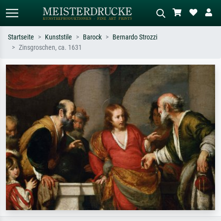
Startseite
Kunststile
Barock
Bernardo Strozzi
Zinsgroschen, ca. 1631
Standardsuche
KI-Bildersuche
Suchen Sie nach Künstlern, Werktiteln
Beschreiben Sie die Szene – z.B. Grüne
oder Stilen – z.B. Monet,
Wiese, Abstrakt mit viel Rot, Dunkles
Sternennacht, Impressionismus, Welle
Ölgemälde, Stehender Akt neben einem
Hokusai, Akt.
Baum.