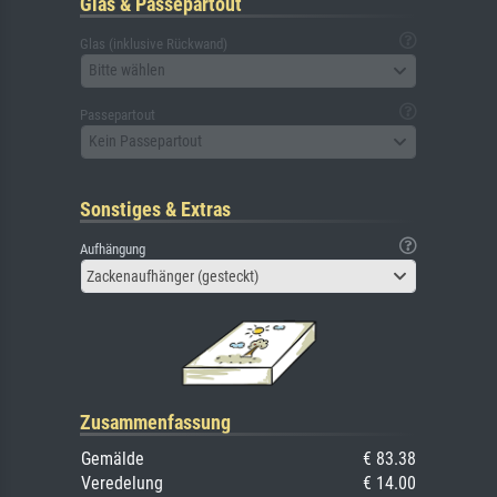
Glas & Passepartout
Glas (inklusive Rückwand)
Bitte wählen
Passepartout
Kein Passepartout
Sonstiges & Extras
Aufhängung
Zackenaufhänger (gesteckt)
Zusammenfassung
Gemälde
€ 83.38
Veredelung
€ 14.00