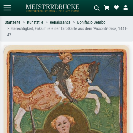
Startseite
Kunststile
Renaissance
Bonifacio Bembo
Gerechtigkeit, Faksimile einer Tarotkarte aus dem 'Visconti'-Deck, 1441-
Standardsuche
KI-Bildersuche
47
Suchen Sie nach Künstlern, Werktiteln
Beschreiben Sie die Szene – z.B. Grüne
oder Stilen – z.B. Monet,
Wiese, Abstrakt mit viel Rot, Dunkles
Sternennacht, Impressionismus, Welle
Ölgemälde, Stehender Akt neben einem
Hokusai, Akt.
Baum.