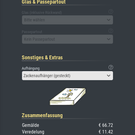
Glas & Passepartout
Glas (inklusive Rückwand)
Bitte wählen
Passepartout
Kein Passepartout
Sonstiges & Extras
Aufhängung
Zackenaufhänger (gesteckt)
Zusammenfassung
Gemälde
€ 66.72
Veredelung
€ 11.42