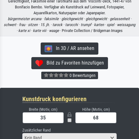
Gerechtigkeit, Faksimile einer Tarotkarte aus dem 'Visconti'-Deck, 1441-47 von
Bonifacio Bembo. Verfügbar als Kunstdruck auf Leinwand, Fotopapier,
Aquarellkarton, Naturpapier oder Japanpapier.
bürgermeister arcana ·
faksimile ·
gleichgewicht ·
gleichgewicht ·
gelassenheit ·
schwert ·
frau ·
sitzen ·
15. jh. ·
tarock ·
tarocchi ·
trumpf ·
karten ·
spiel ·
weissagung
·
karte xi ·
karte viii ·
waage
· Private Collection / Bridgeman Images
In 3D / AR ansehen
Bild zu Favoriten hinzufügen
0 Bewertungen
Kunstdruck konfigurieren
Breite (Motiv, cm)
Höhe (Motiv, cm)
Zusätzlicher Rand
Kein Rand