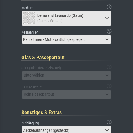
Medium
Leinwand Leonardo (Satin)
(Canvas Venezia)
Keilrahmen
Keilrahmen - Motiv seitlich gespiegelt
Glas & Passepartout
Glas (inklusive Rückwand)
Bitte wählen
Passepartout
Kein Passepartout
Sonstiges & Extras
Aufhängung
Zackenaufhänger (gesteckt)