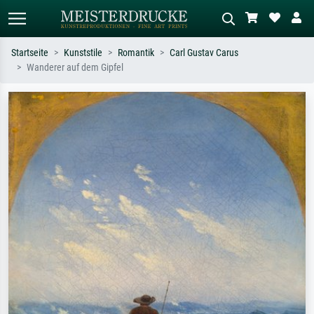
Startseite
Kunststile
Romantik
Carl Gustav Carus
Wanderer auf dem Gipfel
Standardsuche
KI-Bildersuche
Suchen Sie nach Künstlern, Werktiteln
Beschreiben Sie die Szene – z.B. Grüne
oder Stilen – z.B. Monet,
Wiese, Abstrakt mit viel Rot, Dunkles
Sternennacht, Impressionismus, Welle
Ölgemälde, Stehender Akt neben einem
Hokusai, Akt.
Baum.