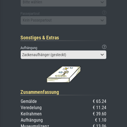
Bitte wählen
Passepartout
Kein Passepartout
Sonstiges & Extras
Aufhängung
Zackenaufhänger (gesteckt)
Zusammenfassung
Gemälde
€ 65.24
Veredelung
€ 11.24
Keilrahmen
€ 39.60
Aufhängung
€ 1.10
Museumslizenz
€ 13.06