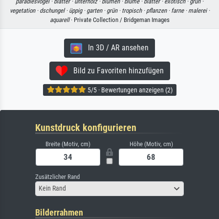
paradiesvogel ·
blätter ·
unterholz ·
blumen ·
blume ·
blätter ·
exotisch ·
grün ·
vegetation ·
dschungel ·
üppig ·
garten ·
grün ·
tropisch ·
pflanzen ·
farne ·
malerei ·
aquarell
· Private Collection / Bridgeman Images
In 3D / AR ansehen
Bild zu Favoriten hinzufügen
5/5 · Bewertungen anzeigen (2)
Kunstdruck konfigurieren
Breite (Motiv, cm)
Höhe (Motiv, cm)
Zusätzlicher Rand
Kein Rand
Bilderrahmen