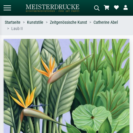
Startseite
Kunststile
Zeitgenössische Kunst
Catherine Abel
Laub II
Standardsuche
KI-Bildersuche
Suchen Sie nach Künstlern, Werktiteln
Beschreiben Sie die Szene – z.B. Grüne
oder Stilen – z.B. Monet,
Wiese, Abstrakt mit viel Rot, Dunkles
Sternennacht, Impressionismus, Welle
Ölgemälde, Stehender Akt neben einem
Hokusai, Akt.
Baum.