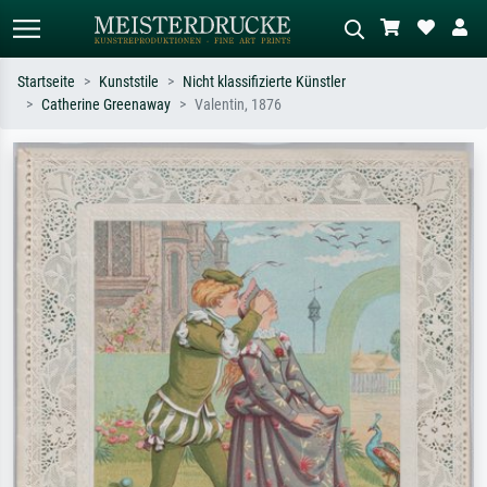
Startseite
Kunststile
Nicht klassifizierte Künstler
Catherine Greenaway
Valentin, 1876
Standardsuche
KI-Bildersuche
Suchen Sie nach Künstlern, Werktiteln
Beschreiben Sie die Szene – z.B. Grüne
oder Stilen – z.B. Monet,
Wiese, Abstrakt mit viel Rot, Dunkles
Sternennacht, Impressionismus, Welle
Ölgemälde, Stehender Akt neben einem
Hokusai, Akt.
Baum.