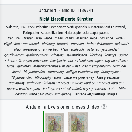
Undatiert · Bild-ID: 1186741
Nicht klassifizierte Künstler
Valentin, 1876 von Catherine Greenaway. Verfügbar als Kunstdruck auf Leinwand,
Fotopapier, Aquarellkarton, Naturpapier oder Japanpapier.
tier ·
frau ·
frauen ·
frau ·
leute ·
mann ·
mann ·
männer ·
liebe ·
romanze ·
vogel ·
vögel ·
kerl ·
romantisch ·
kleidung ·
britisch ·
museum ·
farbe ·
dekoration ·
dekorativ
·
pfau ·
umwerbung ·
umwerben ·
kleid ·
schlauch ·
victorian ·
jahrhundert ·
gestikulieren ·
großbritannien ·
valentine ·
strumpfhosen ·
kleidung ·
konzept ·
spitze
·
druck ·
die augen verbunden ·
handgeste ·
mit verbundenen augen ·
tag valentines ·
farbe ·
getroffen ·
metropolitanmuseum der kunst ·
das metropolitanmuseum der
kunst ·
19. jahrhundert ·
romancing ·
heiliger valentines tag ·
lithographie ·
19.jahrhundert ·
lithography ·
ward ·
catherine greenaway ·
kate greenaway ·
greenaway ·
catherine ·
lithotint ·
marcus ·
marcus ward co. ·
marcus ward co ·
marcus ward company ·
heritage art ·
st valentine's day ·
greenaway ·
kate ·
19th-
century ·
white card stock with gilding
· Heritage Art/Heritage Images
Andere Farbversionen dieses Bildes