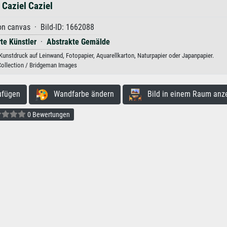
Caziel Caziel
on canvas · Bild-ID: 1662088
rte Künstler
·
Abstrakte Gemälde
 Kunstdruck auf Leinwand, Fotopapier, Aquarellkarton, Naturpapier oder Japanpapier.
Collection / Bridgeman Images
ufügen
Wandfarbe ändern
Bild in einem Raum anz
0 Bewertungen