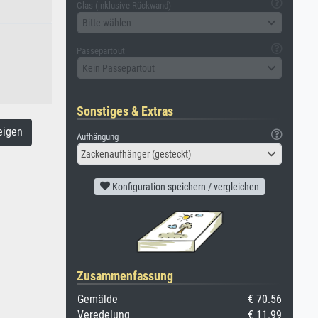
Glas (inklusive Rückwand)
Bitte wählen
Passepartout
Kein Passepartout
Sonstiges & Extras
eigen
Aufhängung
Zackenaufhänger (gesteckt)
Konfiguration speichern / vergleichen
Zusammenfassung
Gemälde
€ 70.56
Veredelung
€ 11.99