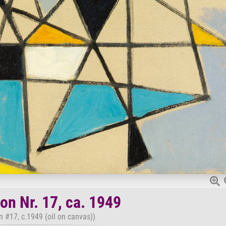
on Nr. 17, ca. 1949
 #17, c.1949 (oil on canvas))