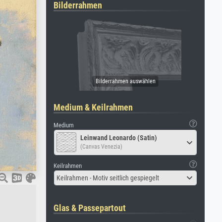
Bilderrahmen
Medium & Keilrahmen
Medium
Leinwand Leonardo (Satin)
(Canvas Venezia)
Keilrahmen
Keilrahmen - Motiv seitlich gespiegelt
Glas & Passepartout