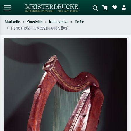
Startseite
Kunststile
Kulturkreise
Celtic
Harfe (Holz mit Messing und Silber)
Standardsuche
KI-Bildersuche
Suchen Sie nach Künstlern, Werktiteln
Beschreiben Sie die Szene – z.B. Grüne
oder Stilen – z.B. Monet,
Wiese, Abstrakt mit viel Rot, Dunkles
Sternennacht, Impressionismus, Welle
Ölgemälde, Stehender Akt neben einem
Hokusai, Akt.
Baum.