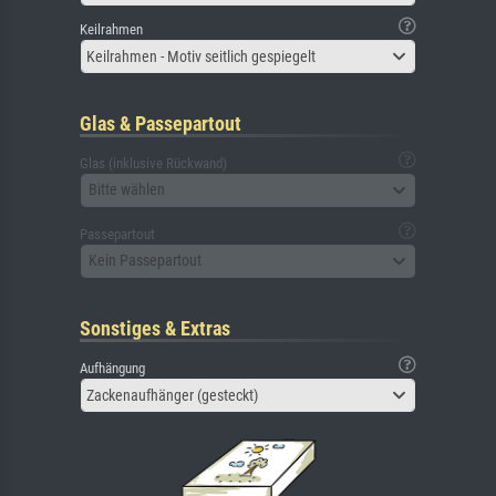
Keilrahmen
Keilrahmen - Motiv seitlich gespiegelt
Glas & Passepartout
Glas (inklusive Rückwand)
Bitte wählen
Passepartout
Kein Passepartout
Sonstiges & Extras
Aufhängung
Zackenaufhänger (gesteckt)