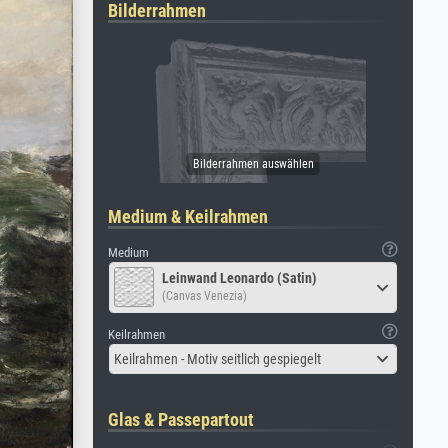
Bilderrahmen
Medium & Keilrahmen
Medium
Leinwand Leonardo (Satin)
(Canvas Venezia)
Keilrahmen
Keilrahmen - Motiv seitlich gespiegelt
Glas & Passepartout