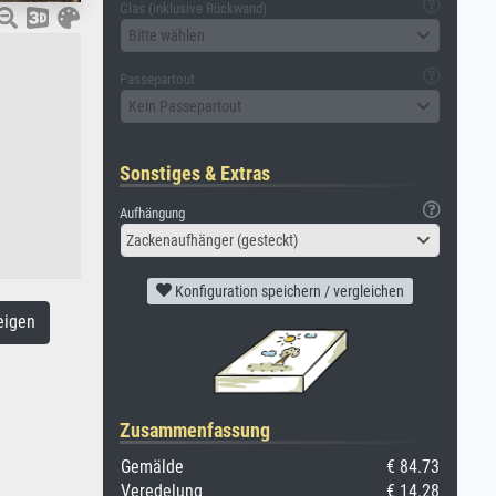
Glas (inklusive Rückwand)
Bitte wählen
Passepartout
Kein Passepartout
Sonstiges & Extras
Aufhängung
Zackenaufhänger (gesteckt)
Konfiguration speichern / vergleichen
eigen
Zusammenfassung
Gemälde
€ 84.73
Veredelung
€ 14.28