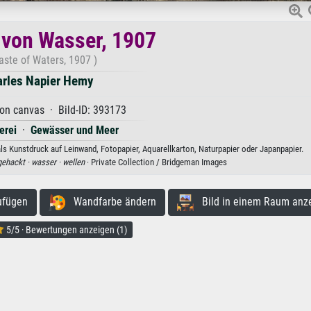
 von Wasser, 1907
aste of Waters, 1907 )
rles Napier Hemy
 on canvas · Bild-ID: 393173
erei
·
Gewässer und Meer
s Kunstdruck auf Leinwand, Fotopapier, Aquarellkarton, Naturpapier oder Japanpapier.
gehackt ·
wasser ·
wellen
· Private Collection / Bridgeman Images
ufügen
Wandfarbe ändern
Bild in einem Raum anz
5/5 · Bewertungen anzeigen (1)