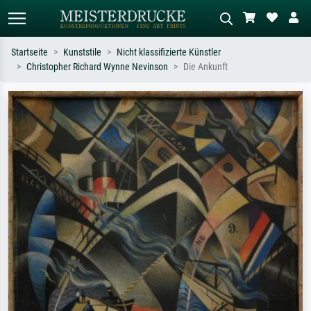
Startseite
Kunststile
Nicht klassifizierte Künstler
Christopher Richard Wynne Nevinson
Die Ankunft
Standardsuche
KI-Bildersuche
Suchen Sie nach Künstlern, Werktiteln
Beschreiben Sie die Szene – z.B. Grüne
oder Stilen – z.B. Monet,
Wiese, Abstrakt mit viel Rot, Dunkles
Sternennacht, Impressionismus, Welle
Ölgemälde, Stehender Akt neben einem
Hokusai, Akt.
Baum.