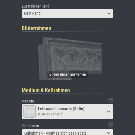
Zusätzlicher Rand
Kein Rand
Bilderrahmen
Medium & Keilrahmen
Medium
Leinwand Leonardo (Satin)
(Canvas Venezia)
Keilrahmen
Keilrahmen - Motiv seitlich gespiegelt