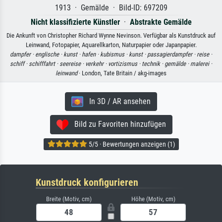
1913 · Gemälde · Bild-ID: 697209
Nicht klassifizierte Künstler
·
Abstrakte Gemälde
Die Ankunft von Christopher Richard Wynne Nevinson. Verfügbar als Kunstdruck auf
Leinwand, Fotopapier, Aquarellkarton, Naturpapier oder Japanpapier.
dampfer ·
englische ·
kunst ·
hafen ·
kubismus ·
kunst ·
passagierdampfer ·
reise ·
schiff ·
schifffahrt ·
seereise ·
verkehr ·
vortizismus ·
technik ·
gemälde ·
malerei ·
leinwand
· London, Tate Britain / akg-images
In 3D / AR ansehen
Bild zu Favoriten hinzufügen
5/5 · Bewertungen anzeigen (1)
Kunstdruck konfigurieren
Breite (Motiv, cm)
Höhe (Motiv, cm)