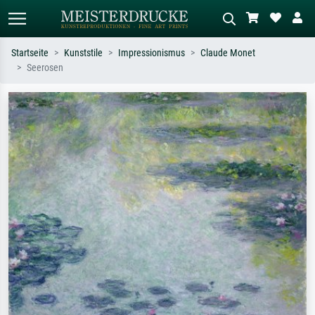
Startseite
Kunststile
Impressionismus
Claude Monet
Seerosen
Standardsuche
KI-Bildersuche
Suchen Sie nach Künstlern, Werktiteln
Beschreiben Sie die Szene – z.B. Grüne
oder Stilen – z.B. Monet,
Wiese, Abstrakt mit viel Rot, Dunkles
Sternennacht, Impressionismus, Welle
Ölgemälde, Stehender Akt neben einem
Hokusai, Akt.
Baum.