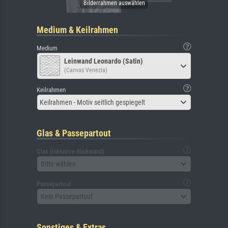
Medium & Keilrahmen
Medium
Leinwand Leonardo (Satin)
(Canvas Venezia)
Keilrahmen
Keilrahmen - Motiv seitlich gespiegelt
Glas & Passepartout
Glas (inklusive Rückwand)
Bitte wählen
Passepartout
Kein Passepartout
Sonstiges & Extras