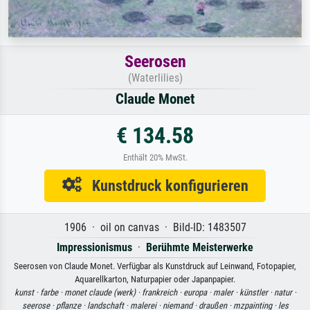
Seerosen
(Waterlilies)
Claude Monet
€ 134.58
Enthält 20% MwSt.
Kunstdruck konfigurieren
1906 · oil on canvas · Bild-ID: 1483507
Impressionismus
·
Berühmte Meisterwerke
Seerosen von Claude Monet. Verfügbar als Kunstdruck auf Leinwand, Fotopapier,
Aquarellkarton, Naturpapier oder Japanpapier.
kunst ·
farbe ·
monet claude (werk) ·
frankreich ·
europa ·
maler ·
künstler ·
natur ·
seerose ·
pflanze ·
landschaft ·
malerei ·
niemand ·
draußen ·
mzpainting ·
les