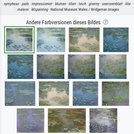
nympheas ·
pads ·
impressionist ·
blumen ·
lilien ·
teich ·
giverny ·
seerosenblatt ·
lilie
·
malerei ·
Mzpainting
· National Museum Wales / Bridgeman Images
Andere Farbversionen dieses Bildes