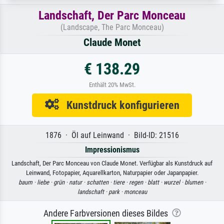
Landschaft, Der Parc Monceau
(Landscape, The Parc Monceau)
Claude Monet
€ 138.29
Enthält 20% MwSt.
Kunstdruck konfigurieren
1876 · Öl auf Leinwand · Bild-ID: 21516
Impressionismus
Landschaft, Der Parc Monceau von Claude Monet. Verfügbar als Kunstdruck auf
Leinwand, Fotopapier, Aquarellkarton, Naturpapier oder Japanpapier.
baum ·
liebe ·
grün ·
natur ·
schatten ·
tiere ·
regen ·
blatt ·
wurzel ·
blumen ·
landschaft ·
park ·
monceau
Andere Farbversionen dieses Bildes