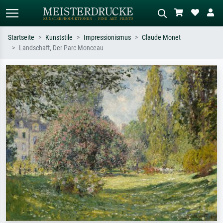
Startseite
Kunststile
Impressionismus
Claude Monet
Landschaft, Der Parc Monceau
Standardsuche
KI-Bildersuche
Suchen Sie nach Künstlern, Werktiteln
Beschreiben Sie die Szene – z.B. Grüne
oder Stilen – z.B. Monet,
Wiese, Abstrakt mit viel Rot, Dunkles
Sternennacht, Impressionismus, Welle
Ölgemälde, Stehender Akt neben einem
Hokusai, Akt.
Baum.