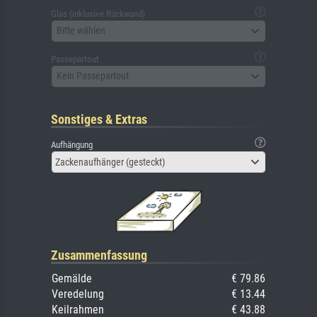
Glas (inklusive Rückwand)
Bitte wählen
Passepartout
Kein Passepartout
Sonstiges & Extras
Aufhängung
Zackenaufhänger (gesteckt)
Zusammenfassung
Gemälde
€ 79.86
Veredelung
€ 13.44
Keilrahmen
€ 43.88