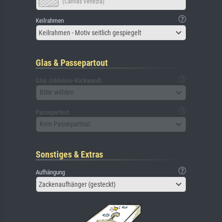
(Canvas Venezia)
Keilrahmen
Keilrahmen - Motiv seitlich gespiegelt
Glas & Passepartout
Glas (inklusive Rückwand)
Bitte wählen
Passepartout
Kein Passepartout
Sonstiges & Extras
Aufhängung
Zackenaufhänger (gesteckt)