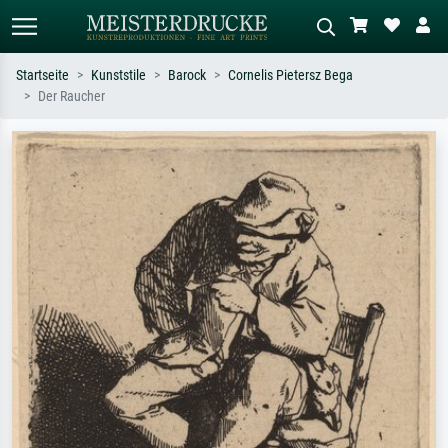
Startseite
Kunststile
Barock
Cornelis Pietersz Bega
Der Raucher
Standardsuche
KI-Bildersuche
Suchen Sie nach Künstlern, Werktiteln
Beschreiben Sie die Szene – z.B. Grüne
oder Stilen – z.B. Monet,
Wiese, Abstrakt mit viel Rot, Dunkles
Sternennacht, Impressionismus, Welle
Ölgemälde, Stehender Akt neben einem
Hokusai, Akt.
Baum.