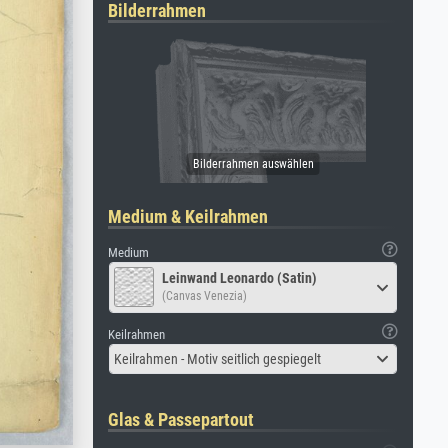
Bilderrahmen
Medium & Keilrahmen
Medium
Leinwand Leonardo (Satin)
(Canvas Venezia)
Keilrahmen
Keilrahmen - Motiv seitlich gespiegelt
Glas & Passepartout