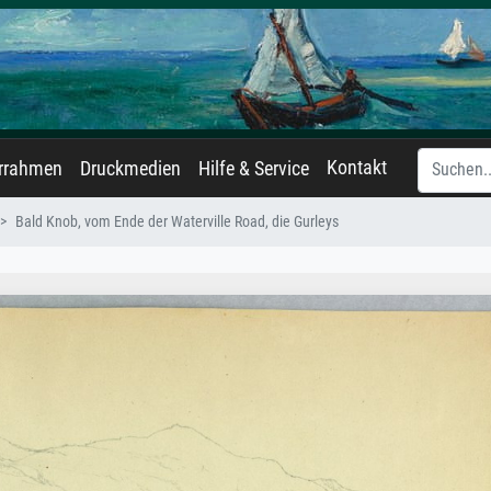
Kontakt
errahmen
Druckmedien
Hilfe & Service
Bald Knob, vom Ende der Waterville Road, die Gurleys