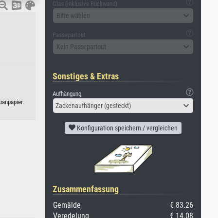
Glas (inklusive Rückwand)
Bitte wählen
Passepartout
Kein Passepartout
Sonstiges & Extras
Aufhängung
panpapier.
Zackenaufhänger (gesteckt)
Konfiguration speichern / vergleichen
Zusammenfassung
Gemälde
€ 83.26
Veredelung
€ 14.08