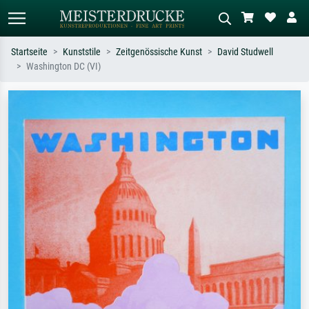
Startseite
Kunststile
Zeitgenössische Kunst
David Studwell
Washington DC (VI)
Standardsuche
KI-Bildersuche
Suchen Sie nach Künstlern, Werktiteln
Beschreiben Sie die Szene – z.B. Grüne
oder Stilen – z.B. Monet,
Wiese, Abstrakt mit viel Rot, Dunkles
Sternennacht, Impressionismus, Welle
Ölgemälde, Stehender Akt neben einem
Hokusai, Akt.
Baum.