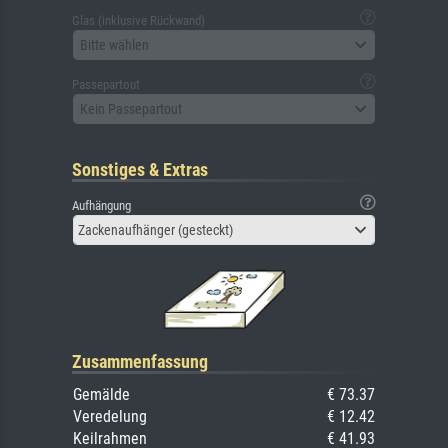
Glas (inklusive Rückwand)
Bitte wählen
Passepartout
Kein Passepartout
Sonstiges & Extras
Aufhängung
Zackenaufhänger (gesteckt)
Zusammenfassung
Gemälde
€ 73.37
Veredelung
€ 12.42
Keilrahmen
€ 41.93