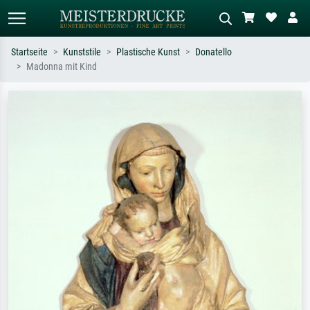
Startseite
Kunststile
Plastische Kunst
Donatello
Madonna mit Kind
Standardsuche
KI-Bildersuche
Suchen Sie nach Künstlern, Werktiteln
Beschreiben Sie die Szene – z.B. Grüne
oder Stilen – z.B. Monet,
Wiese, Abstrakt mit viel Rot, Dunkles
Sternennacht, Impressionismus, Welle
Ölgemälde, Stehender Akt neben einem
Hokusai, Akt.
Baum.