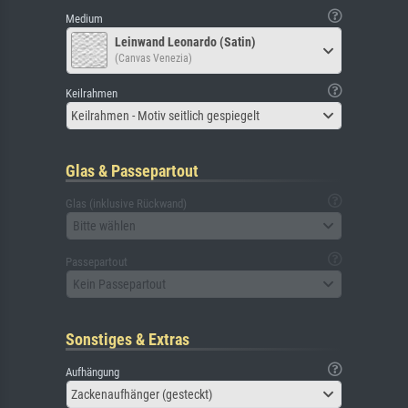
Medium
Leinwand Leonardo (Satin)
(Canvas Venezia)
Keilrahmen
Keilrahmen - Motiv seitlich gespiegelt
Glas & Passepartout
Glas (inklusive Rückwand)
Bitte wählen
Passepartout
Kein Passepartout
Sonstiges & Extras
Aufhängung
Zackenaufhänger (gesteckt)