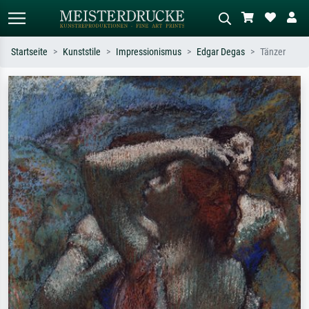
Startseite
Kunststile
Impressionismus
Edgar Degas
Tänzer
Standardsuche
KI-Bildersuche
Suchen Sie nach Künstlern, Werktiteln
Beschreiben Sie die Szene – z.B. Grüne
oder Stilen – z.B. Monet,
Wiese, Abstrakt mit viel Rot, Dunkles
Sternennacht, Impressionismus, Welle
Ölgemälde, Stehender Akt neben einem
Hokusai, Akt.
Baum.