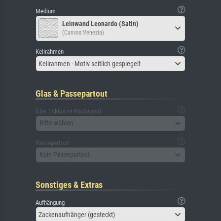
Medium
Leinwand Leonardo (Satin)
(Canvas Venezia)
Keilrahmen
Keilrahmen - Motiv seitlich gespiegelt
Glas & Passepartout
Glas (inklusive Rückwand)
Bitte wählen
Passepartout
Kein Passepartout
Sonstiges & Extras
Aufhängung
Zackenaufhänger (gesteckt)