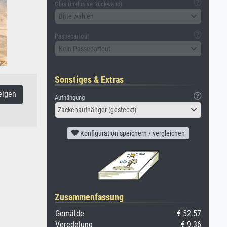
Glas (inklusive Rückwand)
Bitte wählen
Passepartout
Kein Passepartout
Sonstiges & Extras
eigen
Aufhängung
Zackenaufhänger (gesteckt)
Konfiguration speichern / vergleichen
Zusammenfassung
Gemälde
€ 52.57
Veredelung
€ 9.36