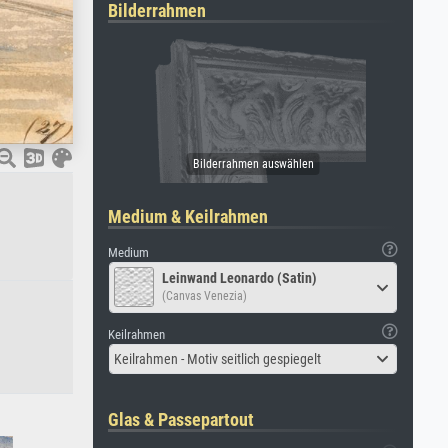
Bilderrahmen
Medium & Keilrahmen
Medium
Leinwand Leonardo (Satin)
(Canvas Venezia)
Keilrahmen
Keilrahmen - Motiv seitlich gespiegelt
Glas & Passepartout