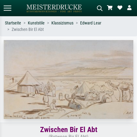
Startseite
Kunststile
Klassizismus
Edward Lear
Zwischen Bir El Abt
Standardsuche
KI-Bildersuche
Suchen Sie nach Künstlern, Werktiteln
Beschreiben Sie die Szene – z.B. Grüne
oder Stilen – z.B. Monet,
Wiese, Abstrakt mit viel Rot, Dunkles
Sternennacht, Impressionismus, Welle
Ölgemälde, Stehender Akt neben einem
Hokusai, Akt.
Baum.
Zwischen Bir El Abt
(Between Bir El Abt)