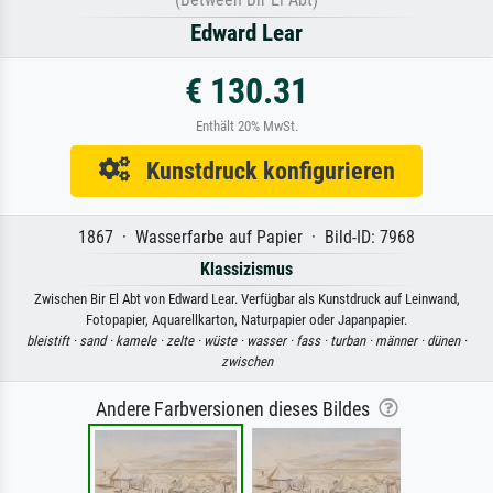
Edward Lear
€ 130.31
Enthält 20% MwSt.
Kunstdruck konfigurieren
1867 · Wasserfarbe auf Papier · Bild-ID: 7968
Klassizismus
Zwischen Bir El Abt von Edward Lear. Verfügbar als Kunstdruck auf Leinwand,
Fotopapier, Aquarellkarton, Naturpapier oder Japanpapier.
bleistift ·
sand ·
kamele ·
zelte ·
wüste ·
wasser ·
fass ·
turban ·
männer ·
dünen ·
zwischen
Andere Farbversionen dieses Bildes