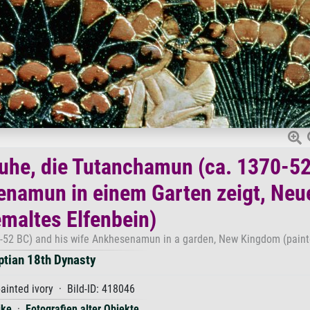
ruhe, die Tutanchamun (ca. 1370-52
senamun in einem Garten zeigt, Neu
emaltes Elfenbein)
0-52 BC) and his wife Ankhesenamun in a garden, New Kingdom (painte
ptian 18th Dynasty
ainted ivory · Bild-ID: 418046
ike
·
Fotografien alter Objekte