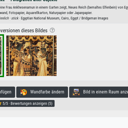
seine Frau Ankhesenamun in einem Garten zeigt, Neues Reich (bemaltes Elfenbein) von Eg
nwand, Fotopapier, Aquarellkarton, Naturpapier oder Japanpapier.
nlich ·
stick
· Egyptian National Museum, Cairo, Egypt / Bridgeman Images
versionen dieses Bildes
ufügen
Wandfarbe ändern
Bild in einem Raum anz
5/5 · Bewertungen anzeigen (5)