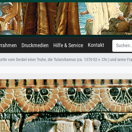
Kontakt
errahmen
Druckmedien
Hilfe & Service
kette vom Deckel einer Truhe, die Tutanchamun (ca. 1370-52 v. Chr.) und seine F