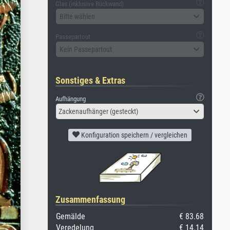
Glas (inklusive Rückwand)
Bitte wählen
Passepartout
Kein Passepartout
Sonstiges & Extras
Aufhängung
Zackenaufhänger (gesteckt)
Konfiguration speichern / vergleichen
Zusammenfassung
Gemälde
€ 83.68
Veredelung
€ 14.14