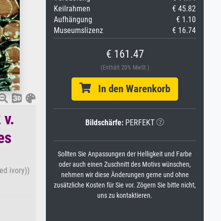
Keilrahmen
€ 45.82
Aufhängung
€ 1.10
Museumslizenz
€ 16.74
€ 161.47
(Enthält 20% MwSt.)
In den Warenkorb
 v.
Bildschärfe:
PERFEKT
es
Sollten Sie Anpassungen der Helligkeit und Farbe
oder auch einen Zuschnitt des Motivs wünschen,
d ivory))
nehmen wir diese Änderungen gerne und ohne
zusätzliche Kosten für Sie vor. Zögern Sie bitte nicht,
uns zu kontaktieren.