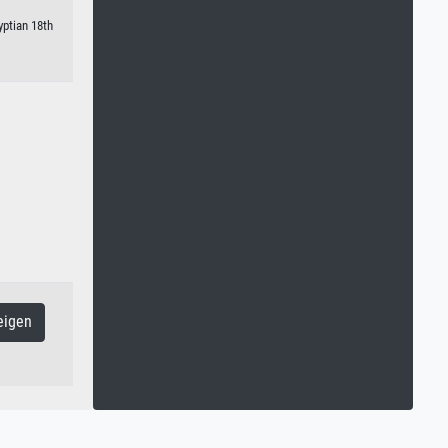
yptian 18th
eigen