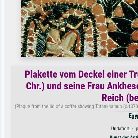
Plakette vom Deckel einer T
Chr.) und seine Frau Ankhe
Reich (b
(Plaque from the lid of a coffer showing Tutankhamun (c.137
Egy
Undatiert · p
Kunst der Ant