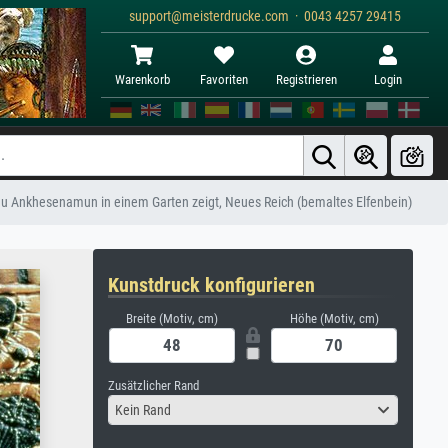
support@meisterdrucke.com · 0043 4257 29415
Warenkorb
Favoriten
Registrieren
Login
rau Ankhesenamun in einem Garten zeigt, Neues Reich (bemaltes Elfenbein)
Kunstdruck konfigurieren
Breite (Motiv, cm)
Höhe (Motiv, cm)
Zusätzlicher Rand
Kein Rand