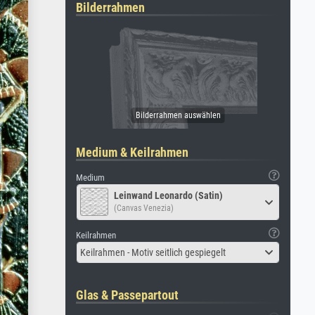
Bilderrahmen
Medium & Keilrahmen
Medium
Leinwand Leonardo (Satin)
(Canvas Venezia)
Keilrahmen
Keilrahmen - Motiv seitlich gespiegelt
Glas & Passepartout