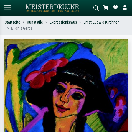
Startseite
Kunststile
Expressionismus
Ernst Ludwig Kirchner
Bildnis Gerda
Standardsuche
KI-Bildersuche
Suchen Sie nach Künstlern, Werktiteln
Beschreiben Sie die Szene – z.B. Grüne
oder Stilen – z.B. Monet,
Wiese, Abstrakt mit viel Rot, Dunkles
Sternennacht, Impressionismus, Welle
Ölgemälde, Stehender Akt neben einem
Hokusai, Akt.
Baum.