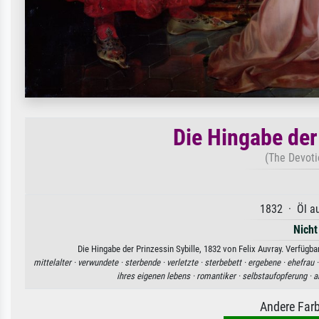
Die Hingabe der
(The Devotio
1832 · Öl au
Nicht
Die Hingabe der Prinzessin Sybille, 1832 von Felix Auvray. Verfügb
mittelalter ·
verwundete ·
sterbende ·
verletzte ·
sterbebett ·
ergebene ·
ehefrau 
ihres eigenen lebens ·
romantiker ·
selbstaufopferung ·
a
Andere Farb