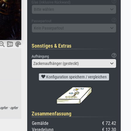
Glas (inklusive Rückwand)
Bitte wählen
Passepartout
Kein Passepartout
Sonstiges & Extras
Aufhängung
Zackenaufhänger (gesteckt)
Konfiguration speichern / vergleichen
opfer ·
opfer
Zusammenfassung
Gemälde
€ 72.42
Veredelung
€ 12.30