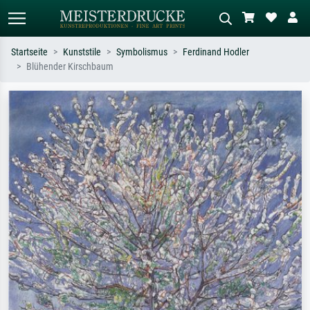
Startseite
Kunststile
Symbolismus
Ferdinand Hodler
Blühender Kirschbaum
Standardsuche
KI-Bildersuche
Suchen Sie nach Künstlern, Werktiteln
Beschreiben Sie die Szene – z.B. Grüne
oder Stilen – z.B. Monet,
Wiese, Abstrakt mit viel Rot, Dunkles
Sternennacht, Impressionismus, Welle
Ölgemälde, Stehender Akt neben einem
Hokusai, Akt.
Baum.