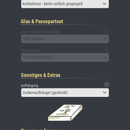
Keilrahmen - Motiv seitlich gespiegelt
Glas & Passepartout
Glas (inklusive Rückwand)
Bitte wählen
Passepartout
Kein Passepartout
Sonstiges & Extras
Aufhängung
Zackenaufhänger (gesteckt)