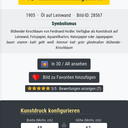
1905 · Öl auf Leinwand · Bild-ID: 28567
Symbolismus
Blühender Kirschbaum von Ferdinand Hodler. Verfügbar als Kunstdruck auf
Leinwand, Fotopapier, Aquarellkarton, Naturpapier oder Japanpapier.
baum ·
stamm ·
kahl ·
gelb ·
weiß ·
himmel ·
kalt ·
grün ·
gliedmaßen ·
blühender ·
Kirschbaum
In 3D / AR ansehen
Bild zu Favoriten hinzufügen
5/5 · Bewertungen anzeigen (7)
Kunstdruck konfigurieren
Breite (Motiv, cm)
Höhe (Motiv, cm)