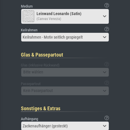
Medium
Leinwand Leonardo (Satin)
(Canvas Venezia)
Keilrahmen
Keilrahmen - Motiv seitlich gespiegelt
Glas & Passepartout
Glas (inklusive Rückwand)
Bitte wählen
Passepartout
Kein Passepartout
Sonstiges & Extras
Aufhängung
Zackenaufhänger (gesteckt)