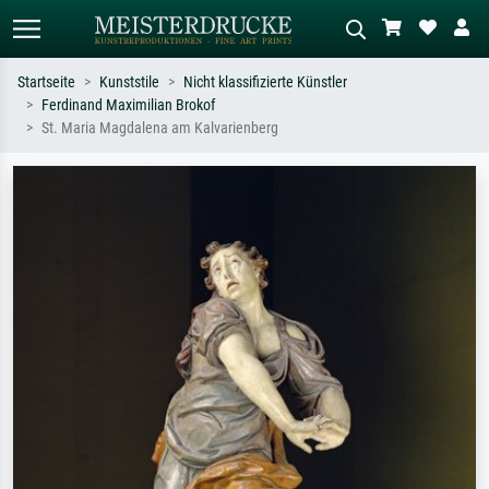
Startseite
Kunststile
Nicht klassifizierte Künstler
Ferdinand Maximilian Brokof
Standardsuche
KI-Bildersuche
St. Maria Magdalena am Kalvarienberg
Suchen Sie nach Künstlern, Werktiteln
Beschreiben Sie die Szene – z.B. Grüne
oder Stilen – z.B. Monet,
Wiese, Abstrakt mit viel Rot, Dunkles
Sternennacht, Impressionismus, Welle
Ölgemälde, Stehender Akt neben einem
Hokusai, Akt.
Baum.