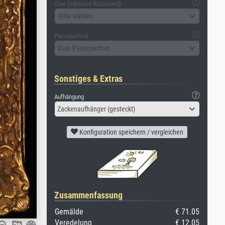
Glas (inklusive Rückwand)
Bitte wählen
Passepartout
Kein Passepartout
Sonstiges & Extras
Aufhängung
Zackenaufhänger (gesteckt)
Konfiguration speichern / vergleichen
Zusammenfassung
Gemälde
€ 71.05
Veredelung
€ 12.05