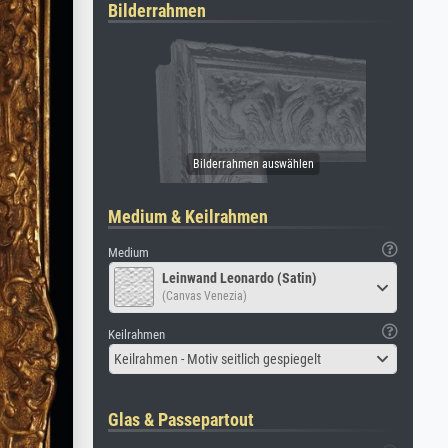
Bilderrahmen
Medium & Keilrahmen
Medium
Leinwand Leonardo (Satin)
(Canvas Venezia)
Keilrahmen
Keilrahmen - Motiv seitlich gespiegelt
Glas & Passepartout