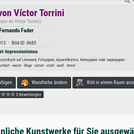
von Víctor Torrini
rato de Víctor Torrini)
Fernando Fader
913 · Bild-ID: 8685
st-Impressionismus
 Kunstdruck auf Leinwand, Fotopapier, Aquarellkarton, Naturpapier oder Japanpapier.
rrbart ·
weste ·
fliege ·
sitzen ·
stuhl ·
weiß ·
hemd
ufügen
Wandfarbe ändern
Bild in einem Raum anz
0 Bewertungen
nliche Kunstwerke für Sie ausgewä