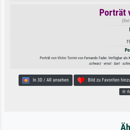
Porträt 
(Ret
1
Po
Porträt von Víctor Torrini von Fernando Fader. Verfügbar als
schwarz ·
ernst ·
bart ·
schnu
In 3D / AR ansehen
Bild zu Favoriten hinz
Äh