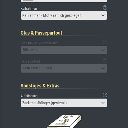
Keilrahmen
Keilrahmen - Motiv seitlich gespiegelt
Glas & Passepartout
Glas (inklusive Rückwand)
Bitte wählen
Passepartout
Kein Passepartout
Sonstiges & Extras
Aufhängung
Zackenaufhänger (gesteckt)