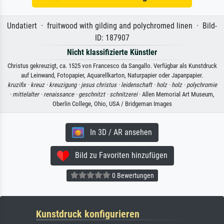
Undatiert · fruitwood with gilding and polychromed linen · Bild-
ID: 187907
Nicht klassifizierte Künstler
Christus gekreuzigt, ca. 1525 von Francesco da Sangallo. Verfügbar als Kunstdruck
auf Leinwand, Fotopapier, Aquarellkarton, Naturpapier oder Japanpapier.
kruzifix ·
kreuz ·
kreuzigung ·
jesus christus ·
leidenschaft ·
holz ·
holz ·
polychromie
·
mittelalter ·
renaissance ·
geschnitzt ·
schnitzerei
· Allen Memorial Art Museum,
Oberlin College, Ohio, USA / Bridgeman Images
In 3D / AR ansehen
Bild zu Favoriten hinzufügen
0 Bewertungen
Kunstdruck konfigurieren