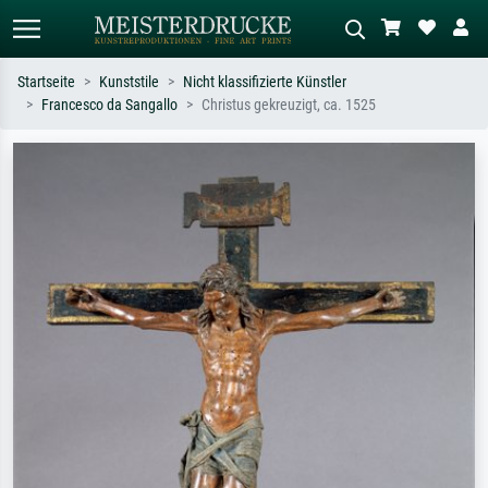
Startseite
Kunststile
Nicht klassifizierte Künstler
Francesco da Sangallo
Christus gekreuzigt, ca. 1525
Standardsuche
KI-Bildersuche
Suchen Sie nach Künstlern, Werktiteln
Beschreiben Sie die Szene – z.B. Grüne
oder Stilen – z.B. Monet,
Wiese, Abstrakt mit viel Rot, Dunkles
Sternennacht, Impressionismus, Welle
Ölgemälde, Stehender Akt neben einem
Hokusai, Akt.
Baum.