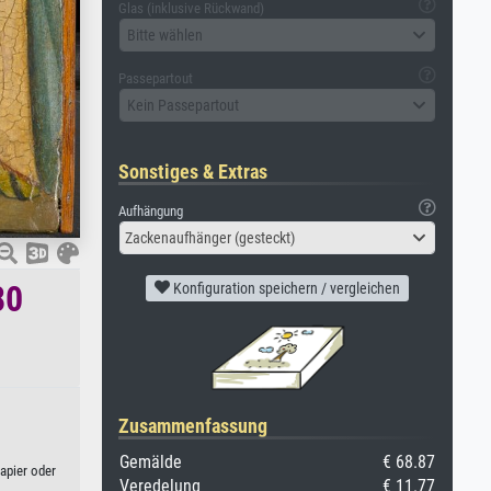
Glas (inklusive Rückwand)
Bitte wählen
Passepartout
Kein Passepartout
Sonstiges & Extras
Aufhängung
Zackenaufhänger (gesteckt)
80
Konfiguration speichern / vergleichen
Zusammenfassung
Gemälde
€ 68.87
apier oder
Veredelung
€ 11.77