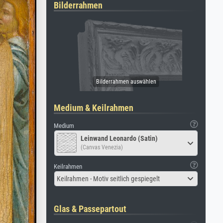
Bilderrahmen
Medium & Keilrahmen
Medium
Leinwand Leonardo (Satin)
(Canvas Venezia)
Keilrahmen
Keilrahmen - Motiv seitlich gespiegelt
Glas & Passepartout