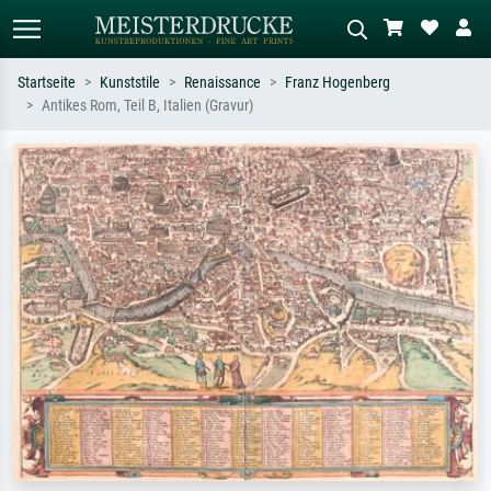
Startseite
Kunststile
Renaissance
Franz Hogenberg
Antikes Rom, Teil B, Italien (Gravur)
Standardsuche
KI-Bildersuche
Suchen Sie nach Künstlern, Werktiteln
Beschreiben Sie die Szene – z.B. Grüne
oder Stilen – z.B. Monet,
Wiese, Abstrakt mit viel Rot, Dunkles
Sternennacht, Impressionismus, Welle
Ölgemälde, Stehender Akt neben einem
Hokusai, Akt.
Baum.