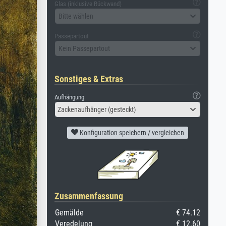
Glas (inklusive Rückwand)
Bitte wählen
Passepartout
Kein Passepartout
Sonstiges & Extras
Aufhängung
Zackenaufhänger (gesteckt)
Konfiguration speichern / vergleichen
Zusammenfassung
Gemälde
€ 74.12
Veredelung
€ 12.60