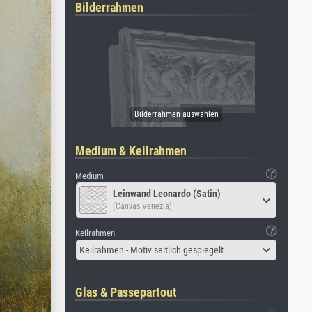
Bilderrahmen
Medium & Keilrahmen
Medium
Leinwand Leonardo (Satin)
(Canvas Venezia)
Keilrahmen
Keilrahmen - Motiv seitlich gespiegelt
Glas & Passepartout