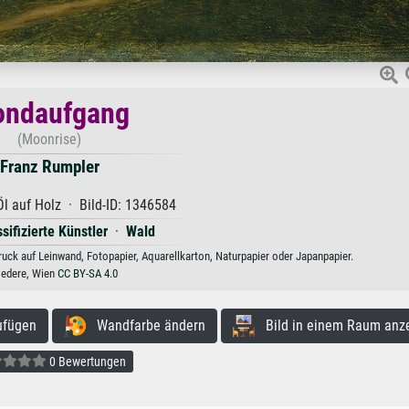
ndaufgang
(Moonrise)
Franz Rumpler
Öl auf Holz · Bild-ID: 1346584
ssifizierte Künstler
·
Wald
ck auf Leinwand, Fotopapier, Aquarellkarton, Naturpapier oder Japanpapier.
vedere, Wien
CC BY-SA 4.0
ufügen
Wandfarbe ändern
Bild in einem Raum anz
0 Bewertungen