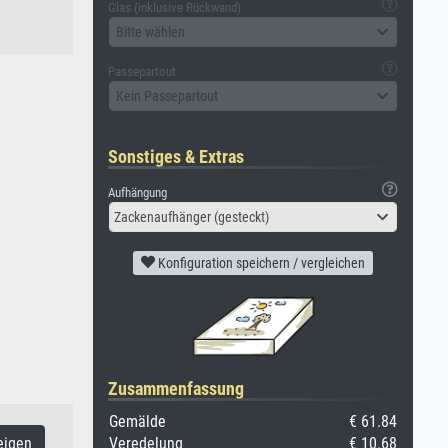
Glas (inklusive Rückwand)
Bitte wählen
Passepartout
Kein Passepartout
Sonstiges & Extras
Aufhängung
Zackenaufhänger (gesteckt)
Konfiguration speichern / vergleichen
Zusammenfassung
Gemälde
€ 61.84
Veredelung
€ 10.68
eigen