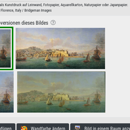
ls Kunstdruck auf Leinwand, Fotopapier, Aquarellkarton, Naturpapier oder Japanpapier.
, Florence, Italy / Bridgeman Images
versionen dieses Bildes
ufügen
Wandfarbe ändern
Bild in einem Raum anz