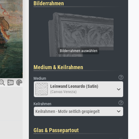
Bilderrahmen
Medium & Keilrahmen
Medium
Leinwand Leonardo (Satin)
(Canvas Venezia)
Keilrahmen
Keilrahmen - Motiv seitlich gespiegelt
Glas & Passepartout