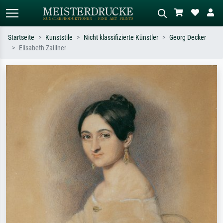
Startseite
Kunststile
Nicht klassifizierte Künstler
Georg Decker
Elisabeth Zaillner
Standardsuche
KI-Bildersuche
Suchen Sie nach Künstlern, Werktiteln
Beschreiben Sie die Szene – z.B. Grüne
oder Stilen – z.B. Monet,
Wiese, Abstrakt mit viel Rot, Dunkles
Sternennacht, Impressionismus, Welle
Ölgemälde, Stehender Akt neben einem
Hokusai, Akt.
Baum.