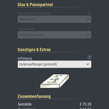
Glas & Passepartout
Glas (inklusive Rückwand)
Bitte wählen
Passepartout
Kein Passepartout
Sonstiges & Extras
Aufhängung
Zackenaufhänger (gesteckt)
Zusammenfassung
Gemälde
€ 75.20