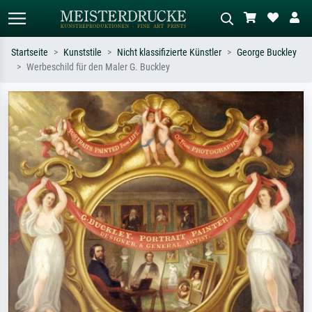
Startseite
Kunststile
Nicht klassifizierte Künstler
George Buckley
Werbeschild für den Maler G. Buckley
Standardsuche
KI-Bildersuche
Suchen Sie nach Künstlern, Werktiteln
Beschreiben Sie die Szene – z.B. Grüne
oder Stilen – z.B. Monet,
Wiese, Abstrakt mit viel Rot, Dunkles
Sternennacht, Impressionismus, Welle
Ölgemälde, Stehender Akt neben einem
Hokusai, Akt.
Baum.