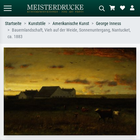
Startseite
Kunststile
Amerikanische Kunst
George Inness
Bauernlandschaft, Vieh auf der Weide, Sonnenuntergang, Nantucket,
Standardsuche
KI-Bildersuche
ca. 1883
Suchen Sie nach Künstlern, Werktiteln
Beschreiben Sie die Szene – z.B. Grüne
oder Stilen – z.B. Monet,
Wiese, Abstrakt mit viel Rot, Dunkles
Sternennacht, Impressionismus, Welle
Ölgemälde, Stehender Akt neben einem
Hokusai, Akt.
Baum.