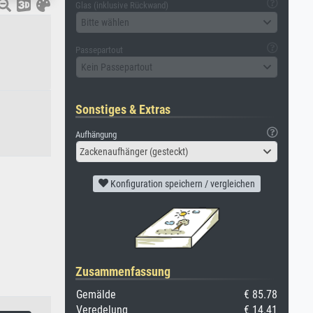
Glas (inklusive Rückwand)
Bitte wählen
Passepartout
Kein Passepartout
Sonstiges & Extras
Aufhängung
Zackenaufhänger (gesteckt)
Konfiguration speichern / vergleichen
Zusammenfassung
Gemälde
€ 85.78
Veredelung
€ 14.41