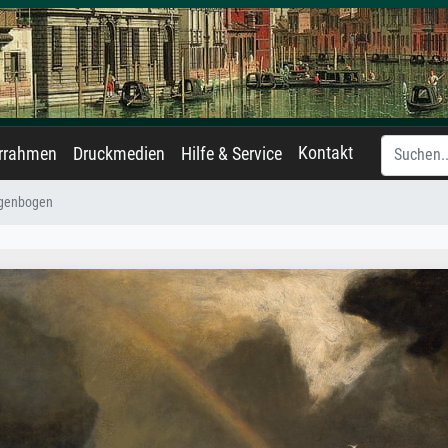
Kontakt
errahmen
Druckmedien
Hilfe & Service
egenbogen