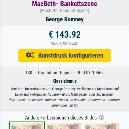
MacBeth- Bankettszene
(MacBeth- Banquet Scene)
George Romney
€ 143.92
Enthält 20% MwSt.
Kunstdruck konfigurieren
130 · Graphit auf Papier · Bild-ID: 10465
Klassizismus
MacBeth- Bankettszene von George Romney. Verfügbar als Kunstdruck auf
Leinwand, Fotopapier, Aquarellkarton, Naturpapier oder Japanpapier.
viele ·
ernst ·
menschen ·
männer ·
frauen ·
in der nähe ·
zusammen ·
zentrum ·
zeremonie ·
zu tun
Andere Farbversionen dieses Bildes