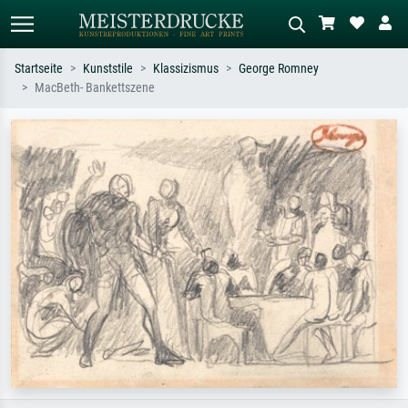
Startseite
Kunststile
Klassizismus
George Romney
MacBeth- Bankettszene
Standardsuche
KI-Bildersuche
Suchen Sie nach Künstlern, Werktiteln
Beschreiben Sie die Szene – z.B. Grüne
oder Stilen – z.B. Monet,
Wiese, Abstrakt mit viel Rot, Dunkles
Sternennacht, Impressionismus, Welle
Ölgemälde, Stehender Akt neben einem
Hokusai, Akt.
Baum.