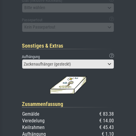
Glas (inklusive Rückwand)
Bitte wählen
Passepartout
Kein Passepartout
Sonstiges & Extras
Aufhängung
Zackenaufhänger (gesteckt)
Zusammenfassung
Gemälde
€ 83.38
Veredelung
€ 14.00
Keilrahmen
€ 45.43
Aufhängung
€ 1.10