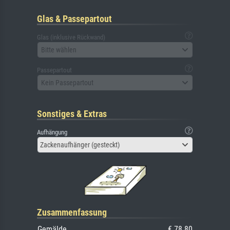
Glas & Passepartout
Glas (inklusive Rückwand)
Bitte wählen
Passepartout
Kein Passepartout
Sonstiges & Extras
Aufhängung
Zackenaufhänger (gesteckt)
Zusammenfassung
Gemälde
€ 78.80