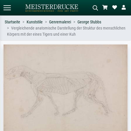
Startseite
Kunststile
Genremalerei
George Stubbs
Vergleichende anatomische Darstellung der Struktur des menschlichen
Standardsuche
KI-Bildersuche
Körpers mit der eines Tigers und einer Kuh
Suchen Sie nach Künstlern, Werktiteln
Beschreiben Sie die Szene – z.B. Grüne
oder Stilen – z.B. Monet,
Wiese, Abstrakt mit viel Rot, Dunkles
Sternennacht, Impressionismus, Welle
Ölgemälde, Stehender Akt neben einem
Hokusai, Akt.
Baum.