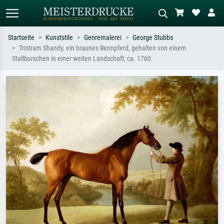
Startseite
Kunststile
Genremalerei
George Stubbs
Tristram Shandy, ein braunes Rennpferd, gehalten von einem
Standardsuche
KI-Bildersuche
Stallburschen in einer weiten Landschaft, ca. 1760
Suchen Sie nach Künstlern, Werktiteln
Beschreiben Sie die Szene – z.B. Grüne
oder Stilen – z.B. Monet,
Wiese, Abstrakt mit viel Rot, Dunkles
Sternennacht, Impressionismus, Welle
Ölgemälde, Stehender Akt neben einem
Hokusai, Akt.
Baum.