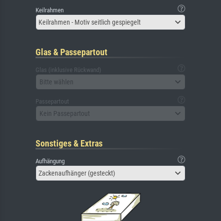
Keilrahmen
Keilrahmen - Motiv seitlich gespiegelt
Glas & Passepartout
Glas (inklusive Rückwand)
Bitte wählen
Passepartout
Kein Passepartout
Sonstiges & Extras
Aufhängung
Zackenaufhänger (gesteckt)