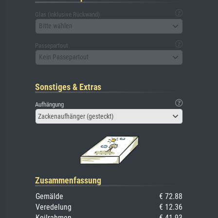
Glas (inklusive Rückwand)
Bitte wählen
Passepartout
Kein Passepartout
Sonstiges & Extras
Aufhängung
Zackenaufhänger (gesteckt)
Zusammenfassung
Gemälde
€ 72.88
Veredelung
€ 12.36
Keilrahmen
€ 41.93