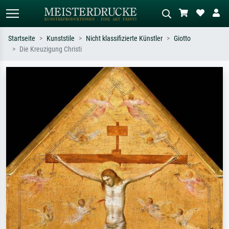
Startseite
Kunststile
Nicht klassifizierte Künstler
Giotto
Die Kreuzigung Christi
Standardsuche
KI-Bildersuche
Suchen Sie nach Künstlern, Werktiteln
Beschreiben Sie die Szene – z.B. Grüne
oder Stilen – z.B. Monet,
Wiese, Abstrakt mit viel Rot, Dunkles
Sternennacht, Impressionismus, Welle
Ölgemälde, Stehender Akt neben einem
Hokusai, Akt.
Baum.